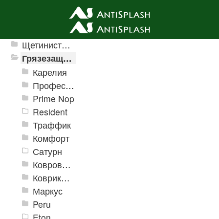
Ячеистые грязезащитные покрытия
Щетинистые покрытия
Грязезащитные, влаговпитывающие покрытия
Карелия
Профессиональные грязезащитные ковры AntiSplash Carpet
Prime Nop
Resident
Траффик
Комфорт
Сатурн
Ковровое покрытие "Цикада"
Коврики «Heavy» на резиновой подложке
Маркус
Peru
Eton