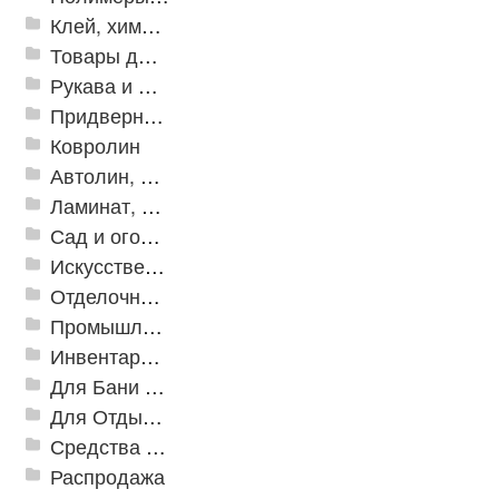
Клей, химия, сопутствующие товары
Товары для дома
Рукава и шланги промышленные
Придверные решетки
Ковролин
Автолин, Транслин, Линолеум
Ламинат, Кварцвиниловая плитка SPC
Сад и огород
Искусственная трава
Отделочные профили
Промышленный текстиль
Инвентарь для клининга
Для Бани и Сауны
Для Отдыха и Пикника
Средства от насекомых и садовых вредителей
Распродажа