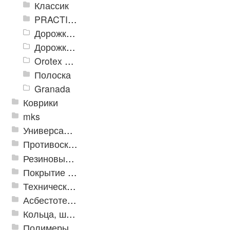
Классик
PRACTICAL
Дорожка влаговпитывающая Лидер XL
Дорожки «Фаворит»
Orotex GIN
Полоска
Granada
Коврики
mks
Универсальные модульные покрытия
Противоскользящая защита для лестниц, профили, ленты
Резиновые и ПВХ дорожки
Покрытие из резиновой крошки
Техническая резина
Асбестотехнические и теплоизоляционные материалы
Кольца, шайбы, манжеты
Полимеры и пластики