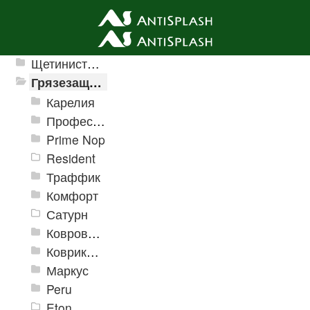
Ячеистые грязезащитные покрытия
Щетинистые покрытия
Грязезащитные, влаговпитывающие покрытия
Карелия
Профессиональные грязезащитные ковры AntiSplash Carpet
Prime Nop
Resident
Траффик
Комфорт
Сатурн
Ковровое покрытие "Цикада"
Коврики «Heavy» на резиновой подложке
Маркус
Peru
Eton