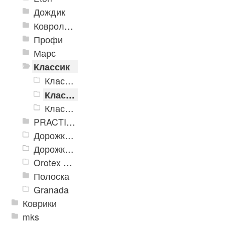
Дождик
Ковролиновые дорожки «Rekord»
Профи
Марс
Классик
Классик коричневый
Классик серый
Классик черный
PRACTICAL
Дорожка влаговпитывающая Лидер XL
Дорожки «Фаворит»
Orotex GIN
Полоска
Granada
Коврики
mks