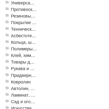
Универсальные модульные покрытия
Противоскользящая защита для лестниц, профили, ленты
Резиновые и ПВХ дорожки
Покрытие из резиновой крошки
Техническая резина
Асбестотехнические и теплоизоляционные материалы
Кольца, шайбы, манжеты
Полимеры и пластики
Клей, химия, сопутствующие товары
Товары для дома
Рукава и шланги промышленные
Придверные решетки
Ковролин
Автолин, Транслин, Линолеум
Ламинат, Кварцвиниловая плитка SPC
Сад и огород
Искусственная трава