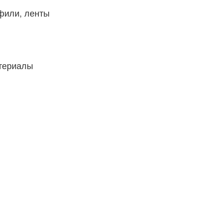
фили, ленты
атериалы