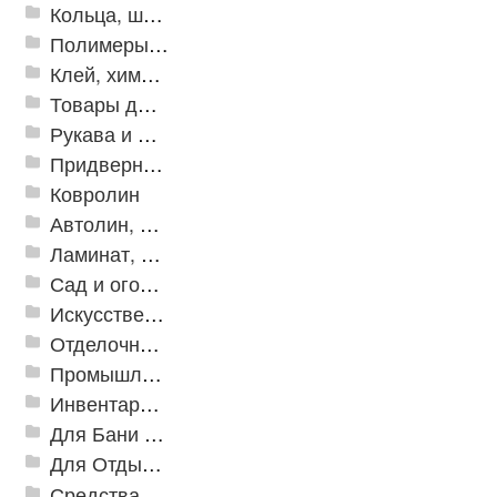
Кольца, шайбы, манжеты
Полимеры и пластики
Клей, химия, сопутствующие товары
Товары для дома
Рукава и шланги промышленные
Придверные решетки
Ковролин
Автолин, Транслин, Линолеум
Ламинат, Кварцвиниловая плитка SPC
Сад и огород
Искусственная трава
Отделочные профили
Промышленный текстиль
Инвентарь для клининга
Для Бани и Сауны
Для Отдыха и Пикника
Средства от насекомых и садовых вредителей