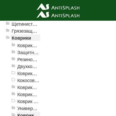
Ячеистые грязезащитные покрытия
Щетинистые покрытия
Грязезащитные, влаговпитывающие покрытия
Коврики
Коврики влаговпитывающие
Защитные коврики и лотки
Резиновые коврики
Двухкомпонентные коврики
Коврики на пенорезине
Кокосовые коврики
Коврики для ванн
Коврики и дорожки пористые (Лапша)
Коврик флокированный
Универсальные коврики
Коврики хлопковые