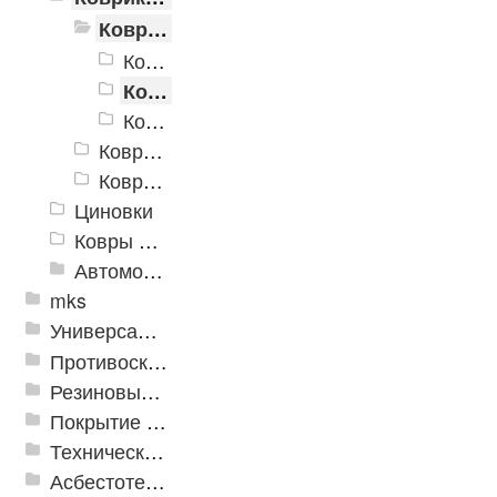
Коврики хлопковые Kenya
Коврики хлопковые Kenya 600*1800
Коврики хлопковые Kenya 600*2500
Коврики хлопковые Kenya 1200*1800
Коврики хлопковые Вологодские
Коврики Хлопковые Орнамент
Циновки
Ковры для детской
Автомобильные коврики
mks
Универсальные модульные покрытия
Противоскользящая защита для лестниц, профили, ленты
Резиновые и ПВХ дорожки
Покрытие из резиновой крошки
Техническая резина
Асбестотехнические и теплоизоляционные материалы