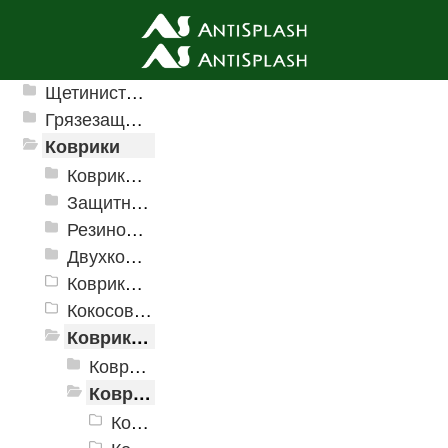
Ячеистые грязезащитные покрытия
Щетинистые покрытия
Грязезащитные, влаговпитывающие покрытия
Коврики
Коврики влаговпитывающие
Защитные коврики и лотки
Резиновые коврики
Двухкомпонентные коврики
Коврики на пенорезине
Кокосовые коврики
Коврики для ванн
Коврики для ванн «V-Line»
Коврики для ванн «V-Line», фотопечать
Коврики для ванн «V-Line» фотопечать FV1