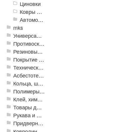
Циновки
Ковры для детской
Автомобильные коврики
mks
Универсальные модульные покрытия
Противоскользящая защита для лестниц, профили, ленты
Резиновые и ПВХ дорожки
Покрытие из резиновой крошки
Техническая резина
Асбестотехнические и теплоизоляционные материалы
Кольца, шайбы, манжеты
Полимеры и пластики
Клей, химия, сопутствующие товары
Товары для дома
Рукава и шланги промышленные
Придверные решетки
Ковролин