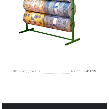
Штрихкод товара
4605500042619