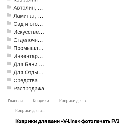
Автолин, Транслин, Линолеум
Ламинат, Кварцвиниловая плитка SPC
Сад и огород
Искусственная трава
Отделочные профили
Промышленный текстиль
Инвентарь для клининга
Для Бани и Сауны
Для Отдыха и Пикника
Средства от насекомых и садовых вредителей
Распродажа
Главная
Коврики
Коврики для ванн
Коврики для ванн «V-Line», фотопечать
Коврики для ванн «V-Line» фотопечать FV3