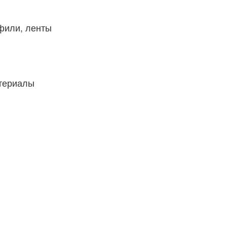
фили, ленты
атериалы