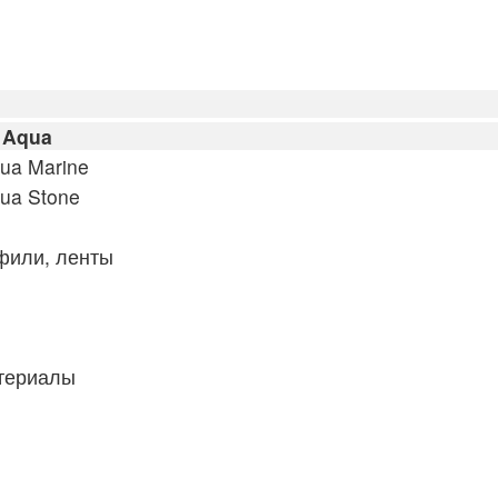
 Aqua
ua Marine
ua Stone
фили, ленты
атериалы