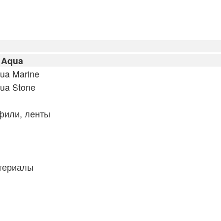
 Aqua
ua Marine
ua Stone
фили, ленты
атериалы