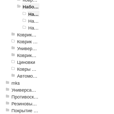
Набор ковриков
Набор ковриков PP
Набор ковриков PP Mix
Набор ковриков Super Shaggy
Коврики и дорожки пористые (Лапша)
Коврик флокированный
Универсальные коврики
Коврики хлопковые
Циновки
Ковры для детской
Автомобильные коврики
mks
Универсальные модульные покрытия
Противоскользящая защита для лестниц, профили, ленты
Резиновые и ПВХ дорожки
Покрытие из резиновой крошки