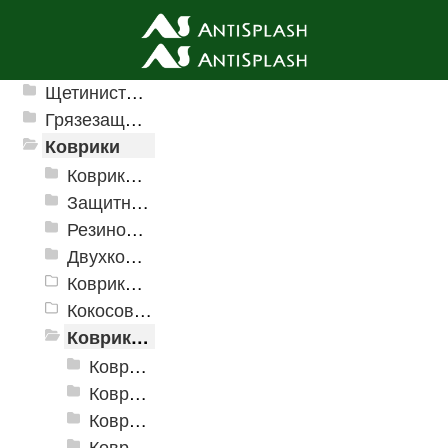
Ячеистые грязезащитные покрытия
Щетинистые покрытия
Грязезащитные, влаговпитывающие покрытия
Коврики
Коврики влаговпитывающие
Защитные коврики и лотки
Резиновые коврики
Двухкомпонентные коврики
Коврики на пенорезине
Кокосовые коврики
Коврики для ванн
Коврики для ванн «V-Line»
Коврики для ванн «V-Line», фотопечать
Коврики для ванн против скольжения
Коврики для ванной