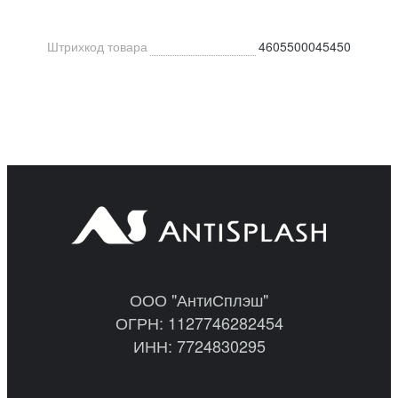
Штрихкод товара
4605500045450
ООО "АнтиСплэш"
ОГРН: 1127746282454
ИНН: 7724830295