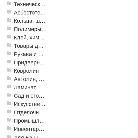
Техническая резина
Асбестотехнические и теплоизоляционные материалы
Кольца, шайбы, манжеты
Полимеры и пластики
Клей, химия, сопутствующие товары
Товары для дома
Рукава и шланги промышленные
Придверные решетки
Ковролин
Автолин, Транслин, Линолеум
Ламинат, Кварцвиниловая плитка SPC
Сад и огород
Искусственная трава
Отделочные профили
Промышленный текстиль
Инвентарь для клининга
Для Бани и Сауны