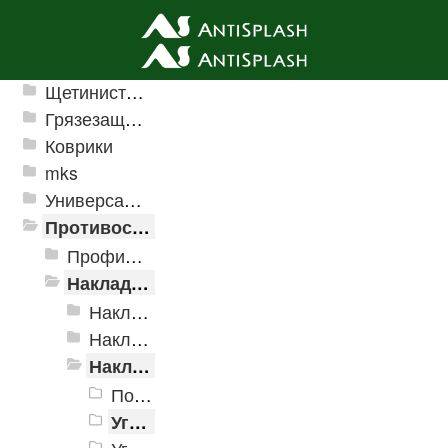
Ячеистые грязезащитные покрытия
Щетинистые покрытия
Грязезащитные, влаговпитывающие покрытия
Коврики
mks
Универсальные модульные покрытия
Противоскользящая защита для лестниц, профили, ленты
Профили алюминиевые с резиновой вставкой
Накладки противоскользящие резиновые
Накладки самоклеящиеся «Евроступень»
Накладки «AntiSplash»
Накладки противоскользящие из каучука
Полоса из каучука 35x4 мм, 24 м
Угол узкий (25 x 10 мм) из каучука, 14,4 м