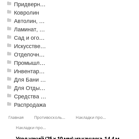
Придверные решетки
Ковролин
Автолин, Транслин, Линолеум
Ламинат, Кварцвиниловая плитка SPC
Сад и огород
Искусственная трава
Отделочные профили
Промышленный текстиль
Инвентарь для клининга
Для Бани и Сауны
Для Отдыха и Пикника
Средства от насекомых и садовых вредителей
Распродажа
Главная
Противоскользящая защита для лестниц, профили, ленты
Накладки противоскользящие резиновые
Накладки противоскользящие из каучука
Угол узкий (25 x 10 мм) из каучука, 14,4 м