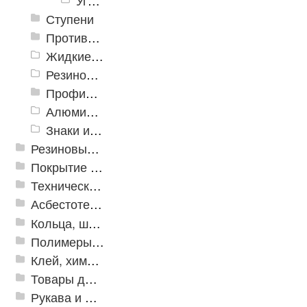
Угол широкий (45 x 20 мм) из каучука, 14,4 м
Ступени
Противоскользящие ленты
Жидкие противоскользящие средства
Резиновый профиль с алюминиевой вставкой «NoSlip»
Профили закладные
Алюминиевый профиль для ленты
Знаки из полистирола для разметки пола
Резиновые и ПВХ дорожки
Покрытие из резиновой крошки
Техническая резина
Асбестотехнические и теплоизоляционные материалы
Кольца, шайбы, манжеты
Полимеры и пластики
Клей, химия, сопутствующие товары
Товары для дома
Рукава и шланги промышленные