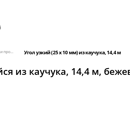
й
Накладки противоскользящие из каучука
Угол узкий (25 x 10 мм) из каучука, 14,4 м
я из каучука, 14,4 м, беж