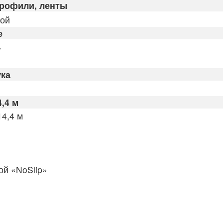
профили, ленты
кой
е
»
ука
4,4 м
14,4 м
й «NoSlip»