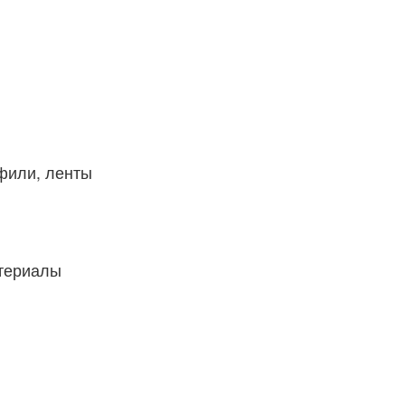
фили, ленты
атериалы