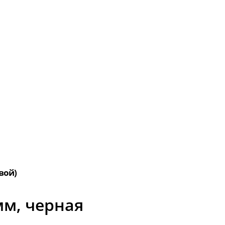
вой)
мм, черная