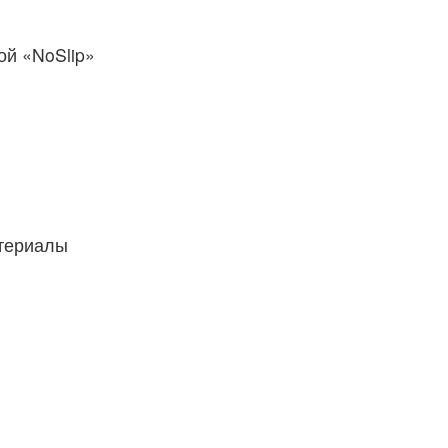
й «NoSlip»
атериалы