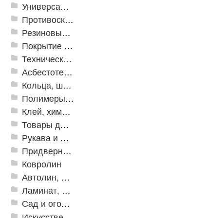
Универсальные модульные покрытия
Противоскользящая защита для лестниц, профили, ленты
Резиновые и ПВХ дорожки
Покрытие из резиновой крошки
Техническая резина
Асбестотехнические и теплоизоляционные материалы
Кольца, шайбы, манжеты
Полимеры и пластики
Клей, химия, сопутствующие товары
Товары для дома
Рукава и шланги промышленные
Придверные решетки
Ковролин
Автолин, Транслин, Линолеум
Ламинат, Кварцвиниловая плитка SPC
Сад и огород
Искусственная трава