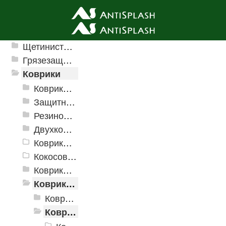
Ячеистые грязезащитные покрытия
Щетинистые покрытия
Грязезащитные, влаговпитывающие покрытия
Коврики
Коврики влаговпитывающие
Защитные коврики и лотки
Резиновые коврики
Двухкомпонентные коврики
Коврики на пенорезине
Кокосовые коврики
Коврики для ванн
Коврики и дорожки пористые (Лапша)
Коврики «Лапша»
Коврик придверный Dabar