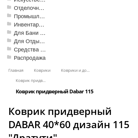
Отделочные профили
Промышленный текстиль
Инвентарь для клининга
Для Бани и Сауны
Для Отдыха и Пикника
Средства от насекомых и садовых вредителей
Распродажа
Главная
Коврики
Коврики и дорожки пористые (Лапша)
Коврик придверный Dabar
Коврик придверный Dabar 115
Коврик придверный
DABAR 40*60 дизайн 115
"Дратути"