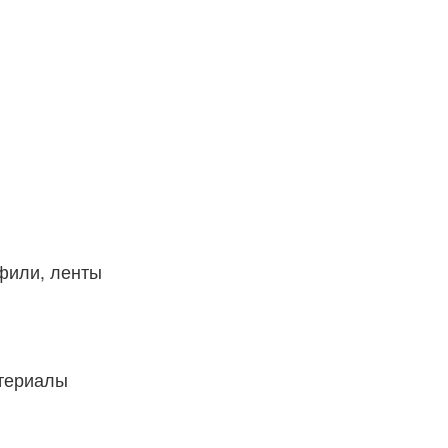
фили, ленты
атериалы