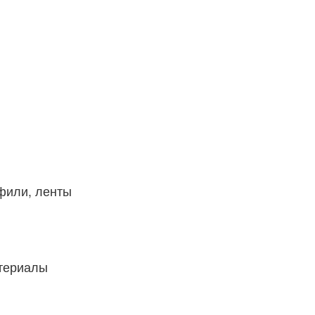
фили, ленты
атериалы