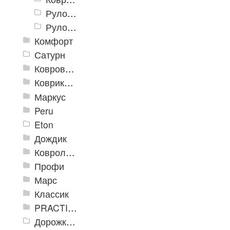
Рулон «Траффик» 900 мм
Рулон «Траффик» 1200 мм
Комфорт
Сатурн
Ковровое покрытие "Цикада"
Коврики «Heavy» на резиновой подложке
Маркус
Peru
Eton
Дождик
Ковролиновые дорожки «Rekord»
Профи
Марс
Классик
PRACTICAL
Дорожка влаговпитывающая Лидер XL