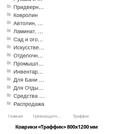
Придверные решетки
Ковролин
Автолин, Транслин, Линолеум
Ламинат, Кварцвиниловая плитка SPC
Сад и огород
Искусственная трава
Отделочные профили
Промышленный текстиль
Инвентарь для клининга
Для Бани и Сауны
Для Отдыха и Пикника
Средства от насекомых и садовых вредителей
Распродажа
Главная
Грязезащитные, влаговпитывающие покрытия
Траффик
Коврики «Траффик» 800x1200 мм