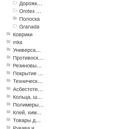
Дорожки «Фаворит»
Orotex GIN
Полоска
Granada
Коврики
mks
Универсальные модульные покрытия
Противоскользящая защита для лестниц, профили, ленты
Резиновые и ПВХ дорожки
Покрытие из резиновой крошки
Техническая резина
Асбестотехнические и теплоизоляционные материалы
Кольца, шайбы, манжеты
Полимеры и пластики
Клей, химия, сопутствующие товары
Товары для дома
Рукава и шланги промышленные