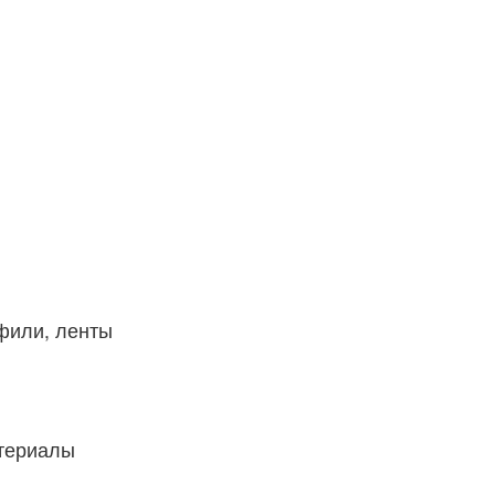
фили, ленты
атериалы