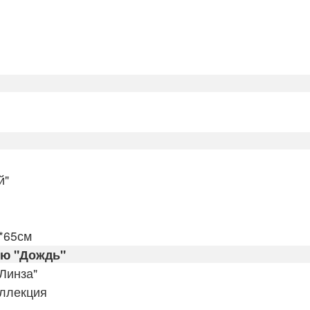
й"
6*65см
ую "Дождь"
Линза"
оллекция