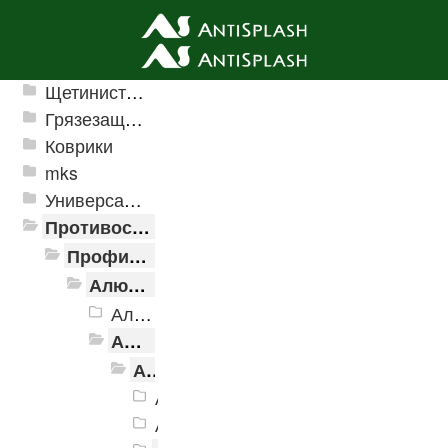
Ячеистые грязезащитные покрытия
Щетинистые покрытия
Грязезащитные, влаговпитывающие покрытия
Коврики
mks
Универсальные модульные покрытия
Противоскользящая защита для лестниц, профили, ленты
Профили алюминиевые с резиновой вставкой
Алюминиевая полоса с резиновыми вставками
Алюминиевая Полоса с резиновой вставкой АП-32 Евро, 2500мм
Алюминиевая Полоса с резиновой вставкой АП-40
Алюминиевая Полоса с резиновой вставкой АП-40 Без покрытия
Алюминиевая Полоса АП-40 черн
Алюминиевая Полоса АП-40 кори