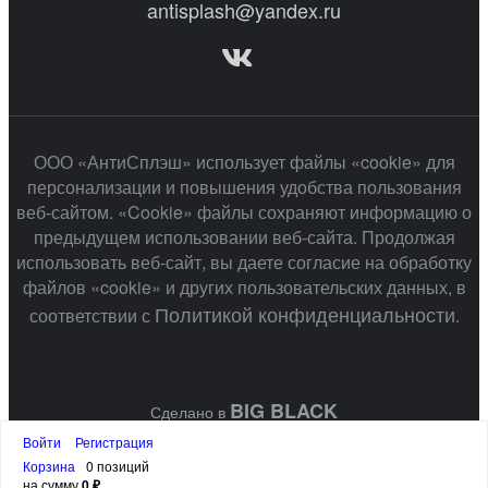
antisplash@yandex.ru
ООО «АнтиСплэш» использует файлы «cookie» для
персонализации и повышения удобства пользования
веб-сайтом. «Cookie» файлы сохраняют информацию о
предыдущем использовании веб-сайта. Продолжая
использовать веб-сайт, вы даете согласие на обработку
файлов «cookie» и других пользовательских данных, в
Политикой конфиденциальности
соответствии с
.
BIG BLACK
Сделано в
Войти
Регистрация
Корзина
0 позиций
на сумму
0 ₽