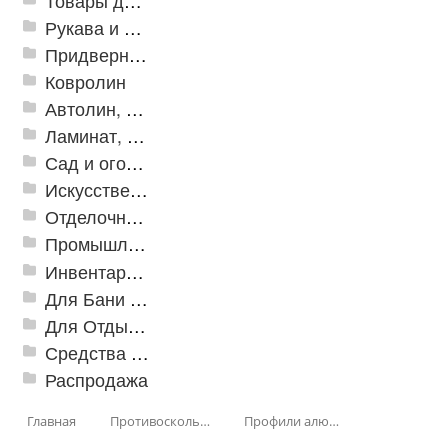
Товары для дома
Рукава и шланги промышленные
Придверные решетки
Ковролин
Автолин, Транслин, Линолеум
Ламинат, Кварцвиниловая плитка SPC
Сад и огород
Искусственная трава
Отделочные профили
Промышленный текстиль
Инвентарь для клининга
Для Бани и Сауны
Для Отдыха и Пикника
Средства от насекомых и садовых вредителей
Распродажа
Главная
Противоскользящая защита для лестниц, профили, ленты
Профили алюминиевые с резиновой вставкой