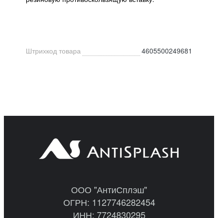
Штрихкод товара
4605500249681
ООО "АнтиСплэш"
ОГРН: 1127746282454
ИНН: 7724830295