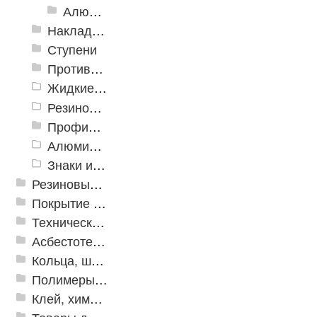
Алюминиевый угол-порог с резиновой вставкой
Накладки противоскользящие резиновые
Ступени
Противоскользящие ленты
Жидкие противоскользящие средства
Резиновый профиль с алюминиевой вставкой «NoSlip»
Профили закладные
Алюминиевый профиль для ленты
Знаки из полистирола для разметки пола
Резиновые и ПВХ дорожки
Покрытие из резиновой крошки
Техническая резина
Асбестотехнические и теплоизоляционные материалы
Кольца, шайбы, манжеты
Полимеры и пластики
Клей, химия, сопутствующие товары