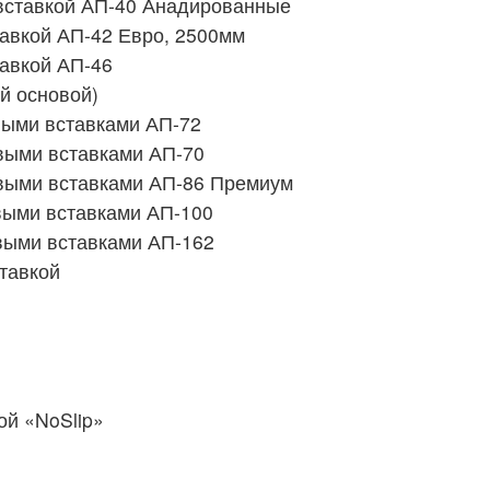
вставкой АП-40 Анадированные
авкой АП-42 Евро, 2500мм
авкой АП-46
й основой)
выми вставками АП-72
выми вставками АП-70
выми вставками АП-86 Премиум
выми вставками АП-100
выми вставками АП-162
тавкой
й «NoSlip»