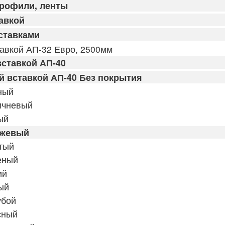
профили, ленты
авкой
ставками
авкой АП-32 Евро, 2500мм
ставкой АП-40
 вставкой АП-40 Без покрытия
ный
ичневый
ый
ежевый
тый
еный
ий
ый
убой
сный