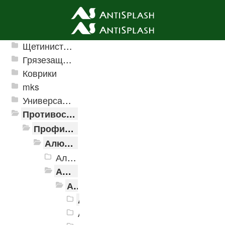
Ячеистые грязезащитные покрытия
Щетинистые покрытия
Грязезащитные, влаговпитывающие покрытия
Коврики
mks
Универсальные модульные покрытия
Противоскользящая защита для лестниц, профили, ленты
Профили алюминиевые с резиновой вставкой
Алюминиевая полоса с резиновыми вставками
Алюминиевая Полоса с резиновой вставкой АП-32 Евро, 2500мм
Алюминиевая Полоса с резиновой вставкой АП-40
Алюминиевая Полоса с резиновой вставкой АП-40 Без покрытия
Алюминиевая Полоса АП-40 че
Алюминиевая Полоса АП-40 кори