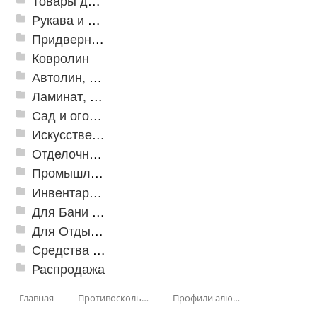
Товары для дома
Рукава и шланги промышленные
Придверные решетки
Ковролин
Автолин, Транслин, Линолеум
Ламинат, Кварцвиниловая плитка SPC
Сад и огород
Искусственная трава
Отделочные профили
Промышленный текстиль
Инвентарь для клининга
Для Бани и Сауны
Для Отдыха и Пикника
Средства от насекомых и садовых вредителей
Распродажа
Главная
Противоскользящая защита для лестниц, профили, ленты
Профили алюминиевые с резиновой вставкой