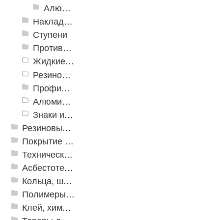
Алюминиевый угол-порог с резиновой вставкой
Накладки противоскользящие резиновые
Ступени
Противоскользящие ленты
Жидкие противоскользящие средства
Резиновый профиль с алюминиевой вставкой «NoSlip»
Профили закладные
Алюминиевый профиль для ленты
Знаки из полистирола для разметки пола
Резиновые и ПВХ дорожки
Покрытие из резиновой крошки
Техническая резина
Асбестотехнические и теплоизоляционные материалы
Кольца, шайбы, манжеты
Полимеры и пластики
Клей, химия, сопутствующие товары