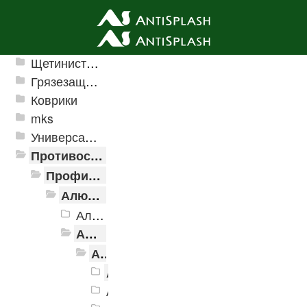
Ячеистые грязезащитные покрытия
Щетинистые покрытия
Грязезащитные, влаговпитывающие покрытия
Коврики
mks
Универсальные модульные покрытия
Противоскользящая защита для лестниц, профили, ленты
Профили алюминиевые с резиновой вставкой
Алюминиевая полоса с резиновыми вставками
Алюминиевая Полоса с резиновой вставкой АП-32 Евро, 2500мм
Алюминиевая Полоса с резиновой вставкой АП-40
Алюминиевая Полоса с резиновой вставкой АП-40 Без покрытия
Алюминиевая Полоса АП-40 че
Алюминиевая Полоса АП-40 кори