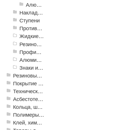
Алюминиевый угол-порог с резиновой вставкой
Накладки противоскользящие резиновые
Ступени
Противоскользящие ленты
Жидкие противоскользящие средства
Резиновый профиль с алюминиевой вставкой «NoSlip»
Профили закладные
Алюминиевый профиль для ленты
Знаки из полистирола для разметки пола
Резиновые и ПВХ дорожки
Покрытие из резиновой крошки
Техническая резина
Асбестотехнические и теплоизоляционные материалы
Кольца, шайбы, манжеты
Полимеры и пластики
Клей, химия, сопутствующие товары