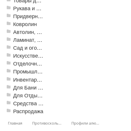
Товары для дома
Рукава и шланги промышленные
Придверные решетки
Ковролин
Автолин, Транслин, Линолеум
Ламинат, Кварцвиниловая плитка SPC
Сад и огород
Искусственная трава
Отделочные профили
Промышленный текстиль
Инвентарь для клининга
Для Бани и Сауны
Для Отдыха и Пикника
Средства от насекомых и садовых вредителей
Распродажа
Главная
Противоскользящая защита для лестниц, профили, ленты
Профили алюминиевые с резиновой вставкой