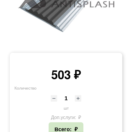
503 ₽
Количество
шт
Доп.услуги:
₽
Всего:
₽