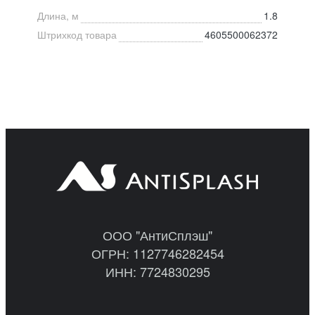
Длина, м
1.8
Штрихкод товара
4605500062372
ООО "АнтиСплэш"
ОГРН: 1127746282454
ИНН: 7724830295