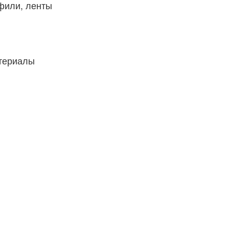
фили, ленты
атериалы