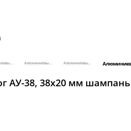
й
Алюминиевый угол-порог с резиновой вставкой
Алюминиевый угол-порог АУ-38, 38x20 мм
Алюминиевый угол-порог АУ-38, 38x20 мм Анодированные
Алюминиевы
г АУ-38, 38x20 мм шампань