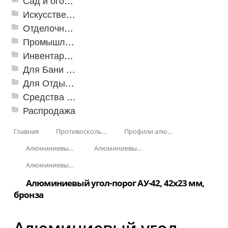
Сад и огород
Искусственная трава
Отделочные профили
Промышленный текстиль
Инвентарь для клининга
Для Бани и Сауны
Для Отдыха и Пикника
Средства от насекомых и садовых вредителей
Распродажа
Главная
Противоскользящая защита для лестниц, профили, ленты
Профили алюминиевые с резиновой вставкой
Алюминиевый угол-порог с резиновой вставкой
Алюминиевый угол-порог АУ-42, 42x23 мм
Алюминиевый угол-порог АУ-42, 42x23 мм, Анодированные
Алюминиевый угол-порог АУ-42, 42x23 мм,
бронза
Алюминиевый угол-