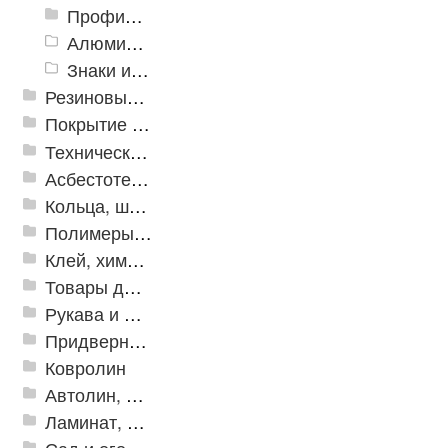
Профили закладные
Алюминиевый профиль для ленты
Знаки из полистирола для разметки пола
Резиновые и ПВХ дорожки
Покрытие из резиновой крошки
Техническая резина
Асбестотехнические и теплоизоляционные материалы
Кольца, шайбы, манжеты
Полимеры и пластики
Клей, химия, сопутствующие товары
Товары для дома
Рукава и шланги промышленные
Придверные решетки
Ковролин
Автолин, Транслин, Линолеум
Ламинат, Кварцвиниловая плитка SPC