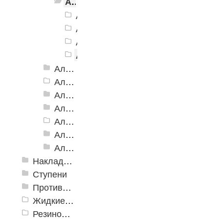
Алюминиевый угол-порог АУ-42, 42x23 мм, Анодированные
Алюминиевый угол-порог АУ-42, 4
Алюминиевый угол-порог АУ-42, 4
Алюминиевый угол-порог АУ-42, 4
Алюминиевый угол-порог АУ-42,
Алюминиевый угол-порог АУ-42 (на клеевой основе)
Алюминиевый угол-порог АУ-50 Евро, 2500мм
Алюминиевый угол-порог АУ-50 премиум
Алюминиевый угол-порог с двойной резиновой вставкой АУ-68
Алюминиевый угол-порог АУ-72
Алюминиевый угол-порог с тройной резиновой вставкой АУ-98
Алюминиевый угол-порог с пятью резиновыми вставками АУ-160
Накладки противоскользящие резиновые
Ступени
Противоскользящие ленты
Жидкие противоскользящие средства
Резиновый профиль с алюминиевой вставкой «NoSlip»