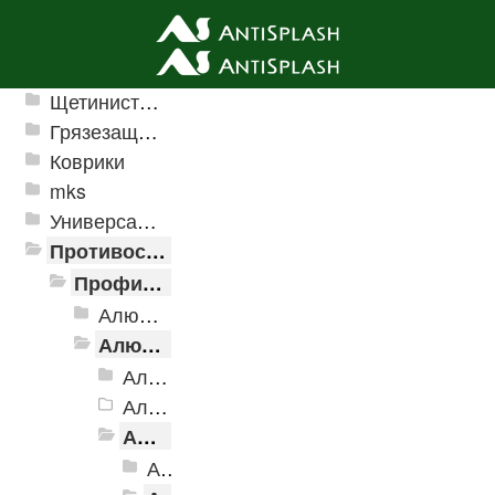
Ячеистые грязезащитные покрытия
Щетинистые покрытия
Грязезащитные, влаговпитывающие покрытия
Коврики
mks
Универсальные модульные покрытия
Противоскользящая защита для лестниц, профили, ленты
Профили алюминиевые с резиновой вставкой
Алюминиевая полоса с резиновыми вставками
Алюминиевый угол-порог с резиновой вставкой
Алюминиевый угол-порог АУ-38, 38x20 мм
Алюминиевый угол-порог АУ-42 Евро, 2500мм
Алюминиевый угол-порог АУ-42, 42x23 мм
Алюминиевый угол-порог АУ-42, 42x23 мм, Без покрытия