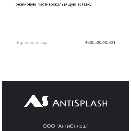
резиновую противоскользящую вставку.
Штрихкод товара
4605500245621
ООО "АнтиСплэш"