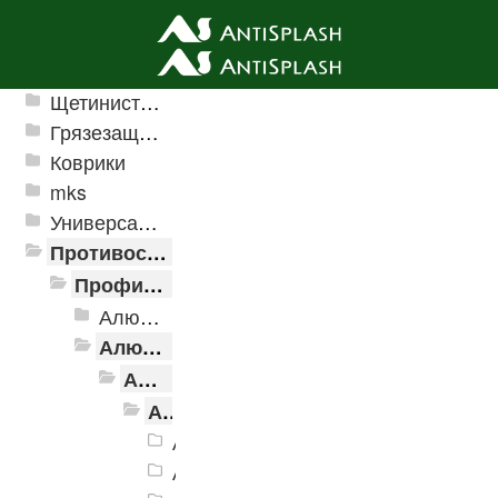
Ячеистые грязезащитные покрытия
Щетинистые покрытия
Грязезащитные, влаговпитывающие покрытия
Коврики
mks
Универсальные модульные покрытия
Противоскользящая защита для лестниц, профили, ленты
Профили алюминиевые с резиновой вставкой
Алюминиевая полоса с резиновыми вставками
Алюминиевый угол-порог с резиновой вставкой
Алюминиевый угол-порог АУ-38, 38x20 мм
Алюминиевый угол-порог АУ-38, 38x20 мм Без покрытия
Алюминиевый угол-порог АУ-38, 3
Алюминиевый угол-порог АУ-38, 3