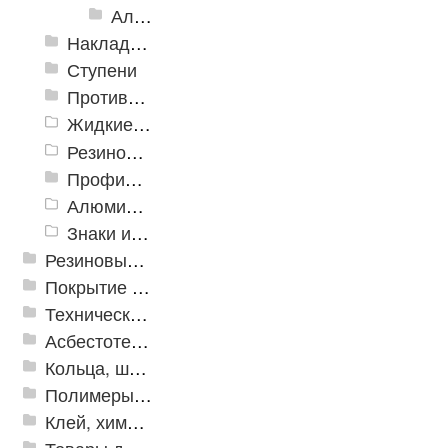
Алюминиевый угол-порог с пятью резиновыми вставками АУ-160
Накладки противоскользящие резиновые
Ступени
Противоскользящие ленты
Жидкие противоскользящие средства
Резиновый профиль с алюминиевой вставкой «NoSlip»
Профили закладные
Алюминиевый профиль для ленты
Знаки из полистирола для разметки пола
Резиновые и ПВХ дорожки
Покрытие из резиновой крошки
Техническая резина
Асбестотехнические и теплоизоляционные материалы
Кольца, шайбы, манжеты
Полимеры и пластики
Клей, химия, сопутствующие товары