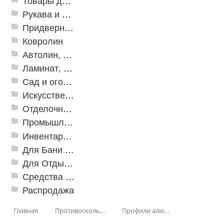
Товары для дома
Рукава и шланги промышленные
Придверные решетки
Ковролин
Автолин, Транслин, Линолеум
Ламинат, Кварцвиниловая плитка SPC
Сад и огород
Искусственная трава
Отделочные профили
Промышленный текстиль
Инвентарь для клининга
Для Бани и Сауны
Для Отдыха и Пикника
Средства от насекомых и садовых вредителей
Распродажа
Главная
Противоскользящая защита для лестниц, профили, ленты
Профили алюминиевые с резиновой вставкой