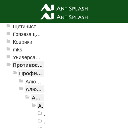
Ячеистые грязезащитные покрытия
Щетинистые покрытия
Грязезащитные, влаговпитывающие покрытия
Коврики
mks
Универсальные модульные покрытия
Противоскользящая защита для лестниц, профили, ленты
Профили алюминиевые с резиновой вставкой
Алюминиевая полоса с резиновыми вставками
Алюминиевый угол-порог с резиновой вставкой
Алюминиевый угол-порог АУ-38, 38x20 мм
Алюминиевый угол-порог АУ-38, 38x20 мм Без покрытия
Алюминиевый угол-порог АУ-38, 3
Алюминиевый угол-порог АУ-38, 3