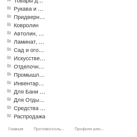
Товары для дома
Рукава и шланги промышленные
Придверные решетки
Ковролин
Автолин, Транслин, Линолеум
Ламинат, Кварцвиниловая плитка SPC
Сад и огород
Искусственная трава
Отделочные профили
Промышленный текстиль
Инвентарь для клининга
Для Бани и Сауны
Для Отдыха и Пикника
Средства от насекомых и садовых вредителей
Распродажа
Главная
Противоскользящая защита для лестниц, профили, ленты
Профили алюминиевые с резиновой вставкой