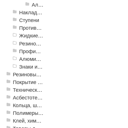
Алюминиевый угол-порог с пятью резиновыми вставками АУ-160
Накладки противоскользящие резиновые
Ступени
Противоскользящие ленты
Жидкие противоскользящие средства
Резиновый профиль с алюминиевой вставкой «NoSlip»
Профили закладные
Алюминиевый профиль для ленты
Знаки из полистирола для разметки пола
Резиновые и ПВХ дорожки
Покрытие из резиновой крошки
Техническая резина
Асбестотехнические и теплоизоляционные материалы
Кольца, шайбы, манжеты
Полимеры и пластики
Клей, химия, сопутствующие товары