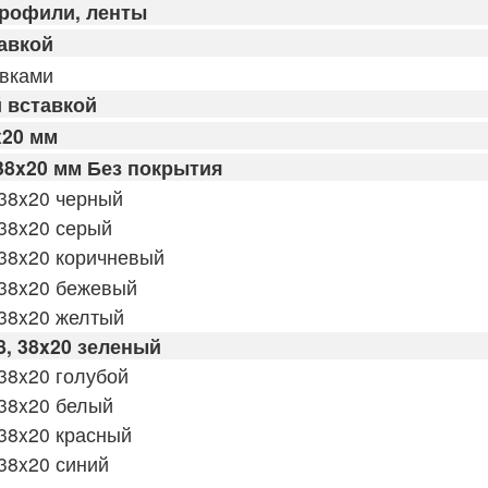
профили, ленты
авкой
авками
 вставкой
x20 мм
38x20 мм Без покрытия
38x20 черный
38x20 серый
38x20 коричневый
 38x20 бежевый
 38x20 желтый
, 38x20 зеленый
38x20 голубой
 38x20 белый
38x20 красный
38x20 синий