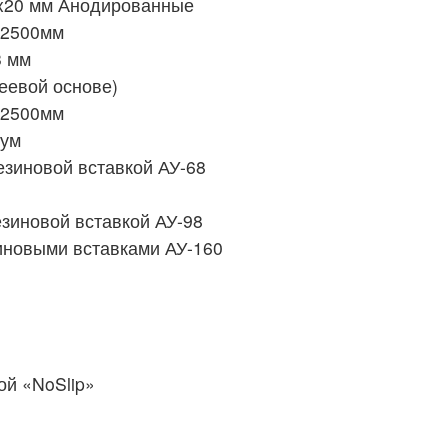
8x20 мм Анодированные
 2500мм
3 мм
еевой основе)
 2500мм
иум
езиновой вставкой АУ-68
зиновой вставкой АУ-98
иновыми вставками АУ-160
й «NoSlip»