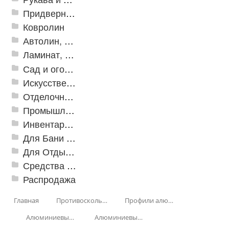
Придверные решетки
Ковролин
Автолин, Транслин, Линолеум
Ламинат, Кварцвиниловая плитка SPC
Сад и огород
Искусственная трава
Отделочные профили
Промышленный текстиль
Инвентарь для клининга
Для Бани и Сауны
Для Отдыха и Пикника
Средства от насекомых и садовых вредителей
Распродажа
Главная
Противоскользящая защита для лестниц, профили, ленты
Профили алюминиевые с резиновой вставкой
Алюминиевый угол-порог с резиновой вставкой
Алюминиевый угол-порог с пятью резиновыми вставками АУ-160