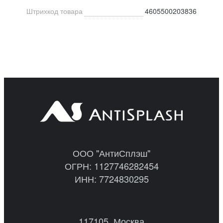
Штрихкод товара
4605500203836
ООО "АнтиСплэш"
ОГРН: 1127746282454
ИНН: 7724830295
117105, Москва