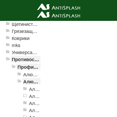
Ячеистые грязезащитные покрытия
Щетинистые покрытия
Грязезащитные, влаговпитывающие покрытия
Коврики
mks
Универсальные модульные покрытия
Противоскользящая защита для лестниц, профили, ленты
Профили алюминиевые с резиновой вставкой
Алюминиевая полоса с резиновыми вставками
Алюминиевый угол-порог с резиновой вставкой
Алюминиевый угол-порог АУ-38, 38x20 мм
Алюминиевый угол-порог АУ-42 Евро, 2500мм
Алюминиевый угол-порог АУ-42, 42x23 мм
Алюминиевый угол-порог АУ-42 (на клеевой основе)