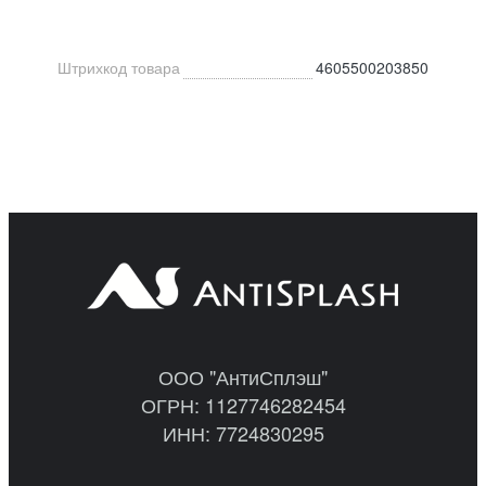
Штрихкод товара
4605500203850
ООО "АнтиСплэш"
ОГРН: 1127746282454
ИНН: 7724830295