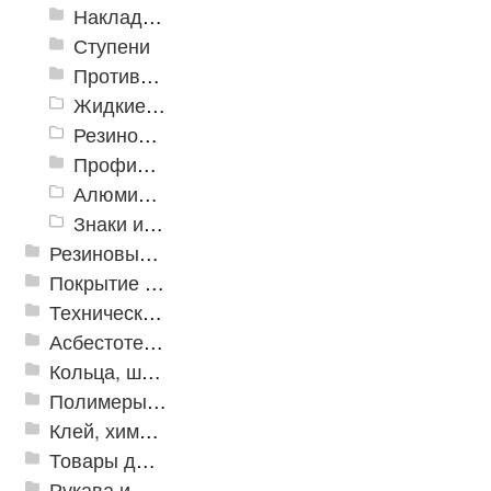
Накладки противоскользящие резиновые
Ступени
Противоскользящие ленты
Жидкие противоскользящие средства
Резиновый профиль с алюминиевой вставкой «NoSlip»
Профили закладные
Алюминиевый профиль для ленты
Знаки из полистирола для разметки пола
Резиновые и ПВХ дорожки
Покрытие из резиновой крошки
Техническая резина
Асбестотехнические и теплоизоляционные материалы
Кольца, шайбы, манжеты
Полимеры и пластики
Клей, химия, сопутствующие товары
Товары для дома
Рукава и шланги промышленные