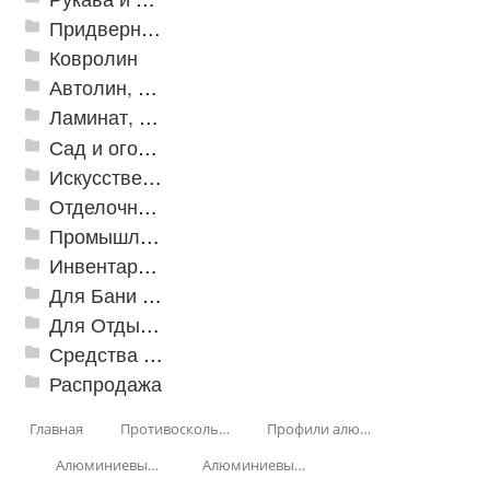
Придверные решетки
Ковролин
Автолин, Транслин, Линолеум
Ламинат, Кварцвиниловая плитка SPC
Сад и огород
Искусственная трава
Отделочные профили
Промышленный текстиль
Инвентарь для клининга
Для Бани и Сауны
Для Отдыха и Пикника
Средства от насекомых и садовых вредителей
Распродажа
Главная
Противоскользящая защита для лестниц, профили, ленты
Профили алюминиевые с резиновой вставкой
Алюминиевый угол-порог с резиновой вставкой
Алюминиевый угол-порог с пятью резиновыми вставками АУ-160