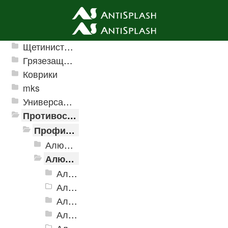
Ячеистые грязезащитные покрытия
Щетинистые покрытия
Грязезащитные, влаговпитывающие покрытия
Коврики
mks
Универсальные модульные покрытия
Противоскользящая защита для лестниц, профили, ленты
Профили алюминиевые с резиновой вставкой
Алюминиевая полоса с резиновыми вставками
Алюминиевый угол-порог с резиновой вставкой
Алюминиевый угол-порог АУ-38, 38x20 мм
Алюминиевый угол-порог АУ-42 Евро, 2500мм
Алюминиевый угол-порог АУ-42, 42x23 мм
Алюминиевый угол-порог АУ-42 (на клеевой основе)