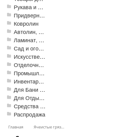
Рукава и шланги промышленные
Придверные решетки
Ковролин
Автолин, Транслин, Линолеум
Ламинат, Кварцвиниловая плитка SPC
Сад и огород
Искусственная трава
Отделочные профили
Промышленный текстиль
Инвентарь для клининга
Для Бани и Сауны
Для Отдыха и Пикника
Средства от насекомых и садовых вредителей
Распродажа
Главная
Ячеистые грязезащитные покрытия