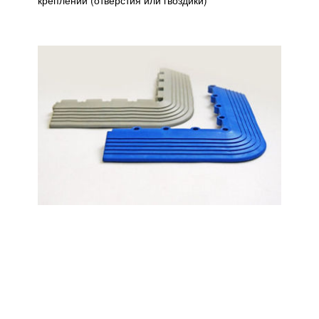
креплений (отверстия или гвоздики)