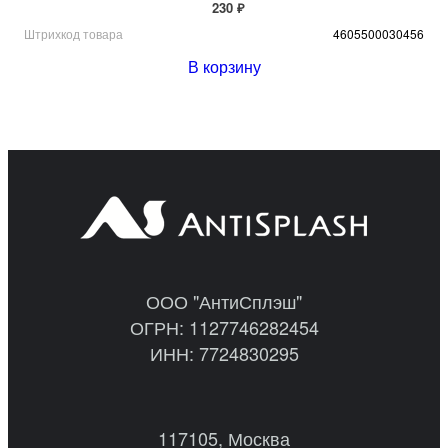
230 ₽
Штрихкод товара
4605500030456
В корзину
ООО "АнтиСплэш"
ОГРН: 1127746282454
ИНН: 7724830295
117105, Москва