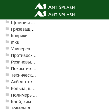
Ячеистые грязезащитные покрытия
Щетинистые покрытия
Грязезащитные, влаговпитывающие покрытия
Коврики
mks
Универсальные модульные покрытия
Противоскользящая защита для лестниц, профили, ленты
Резиновые и ПВХ дорожки
Покрытие из резиновой крошки
Техническая резина
Асбестотехнические и теплоизоляционные материалы
Кольца, шайбы, манжеты
Полимеры и пластики
Клей, химия, сопутствующие товары
Товары для дома