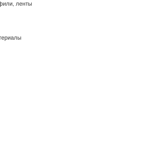
фили, ленты
атериалы