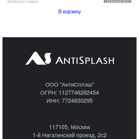
Штрихкод товара
4605500030456
В корзину
ООО "АнтиСплэш"
ОГРН: 1127746282454
ИНН: 7724830295
117105, Москва
1-й Нагатинский проезд, 2с2