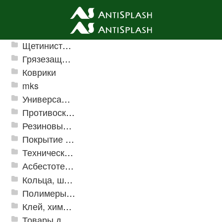
Ячеистые грязезащитные покрытия
Щетинистые покрытия
Грязезащитные, влаговпитывающие покрытия
Коврики
mks
Универсальные модульные покрытия
Противоскользящая защита для лестниц, профили, ленты
Резиновые и ПВХ дорожки
Покрытие из резиновой крошки
Техническая резина
Асбестотехнические и теплоизоляционные материалы
Кольца, шайбы, манжеты
Полимеры и пластики
Клей, химия, сопутствующие товары
Товары для дома