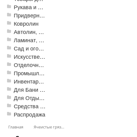
Рукава и шланги промышленные
Придверные решетки
Ковролин
Автолин, Транслин, Линолеум
Ламинат, Кварцвиниловая плитка SPC
Сад и огород
Искусственная трава
Отделочные профили
Промышленный текстиль
Инвентарь для клининга
Для Бани и Сауны
Для Отдыха и Пикника
Средства от насекомых и садовых вредителей
Распродажа
Главная
Ячеистые грязезащитные покрытия