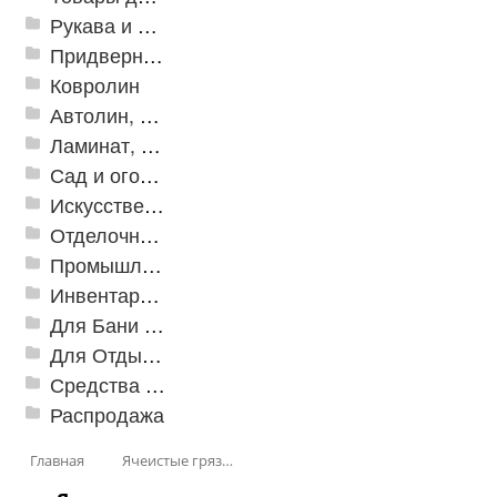
Рукава и шланги промышленные
Придверные решетки
Ковролин
Автолин, Транслин, Линолеум
Ламинат, Кварцвиниловая плитка SPC
Сад и огород
Искусственная трава
Отделочные профили
Промышленный текстиль
Инвентарь для клининга
Для Бани и Сауны
Для Отдыха и Пикника
Средства от насекомых и садовых вредителей
Распродажа
Главная
Ячеистые грязезащитные покрытия