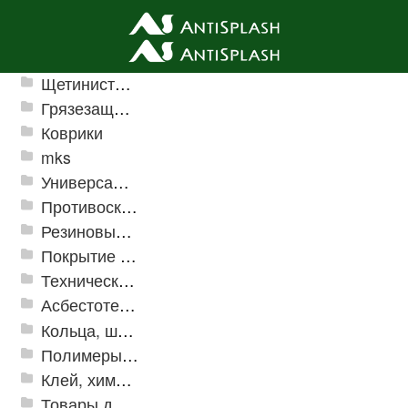
Ячеистые грязезащитные покрытия
Щетинистые покрытия
Грязезащитные, влаговпитывающие покрытия
Коврики
mks
Универсальные модульные покрытия
Противоскользящая защита для лестниц, профили, ленты
Резиновые и ПВХ дорожки
Покрытие из резиновой крошки
Техническая резина
Асбестотехнические и теплоизоляционные материалы
Кольца, шайбы, манжеты
Полимеры и пластики
Клей, химия, сопутствующие товары
Товары для дома