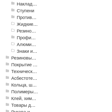
Накладки противоскользящие резиновые
Ступени
Противоскользящие ленты
Жидкие противоскользящие средства
Резиновый профиль с алюминиевой вставкой «NoSlip»
Профили закладные
Алюминиевый профиль для ленты
Знаки из полистирола для разметки пола
Резиновые и ПВХ дорожки
Покрытие из резиновой крошки
Техническая резина
Асбестотехнические и теплоизоляционные материалы
Кольца, шайбы, манжеты
Полимеры и пластики
Клей, химия, сопутствующие товары
Товары для дома
Рукава и шланги промышленные