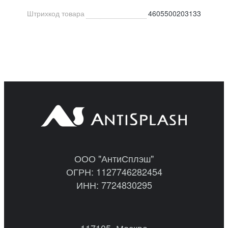
Штрихкод товара
4605500203133
ООО "АнтиСплэш"
ОГРН: 1127746282454
ИНН: 7724830295