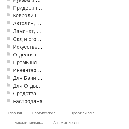
Придверные решетки
Ковролин
Автолин, Транслин, Линолеум
Ламинат, Кварцвиниловая плитка SPC
Сад и огород
Искусственная трава
Отделочные профили
Промышленный текстиль
Инвентарь для клининга
Для Бани и Сауны
Для Отдыха и Пикника
Средства от насекомых и садовых вредителей
Распродажа
Главная
Противоскользящая защита для лестниц, профили, ленты
Профили алюминиевые с резиновой вставкой
Алюминиевая полоса с резиновыми вставками
Алюминиевая Полоса с пятью резиновыми вставками АП-162