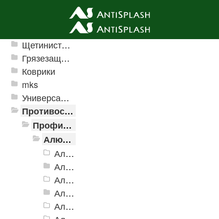
Ячеистые грязезащитные покрытия
Щетинистые покрытия
Грязезащитные, влаговпитывающие покрытия
Коврики
mks
Универсальные модульные покрытия
Противоскользящая защита для лестниц, профили, ленты
Профили алюминиевые с резиновой вставкой
Алюминиевая полоса с резиновыми вставками
Алюминиевая Полоса с резиновой вставкой АП-32 Евро, 2500мм
Алюминиевая Полоса с резиновой вставкой АП-40
Алюминиевая Полоса с резиновой вставкой АП-42 Евро, 2500мм
Алюминиевая Полоса с резиновой вставкой АП-46
Алюминиевая Полоса АП-46 (с клеевой основой)