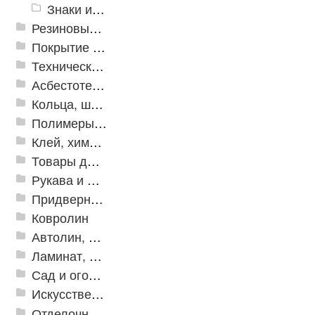
Знаки из полистирола для разметки пола
Резиновые и ПВХ дорожки
Покрытие из резиновой крошки
Техническая резина
Асбестотехнические и теплоизоляционные материалы
Кольца, шайбы, манжеты
Полимеры и пластики
Клей, химия, сопутствующие товары
Товары для дома
Рукава и шланги промышленные
Придверные решетки
Ковролин
Автолин, Транслин, Линолеум
Ламинат, Кварцвиниловая плитка SPC
Сад и огород
Искусственная трава
Отделочные профили