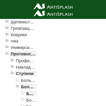
Ячеистые грязезащитные покрытия
Щетинистые покрытия
Грязезащитные, влаговпитывающие покрытия
Коврики
mks
Универсальные модульные покрытия
Противоскользящая защита для лестниц, профили, ленты
Профили алюминиевые с резиновой вставкой
Накладки противоскользящие резиновые
Ступени
Большая проступь (Классика)
Большая облегченная проступь
Большая облегченная проступь 1000x305x71
Большая облегченная проступь 1420x300x25