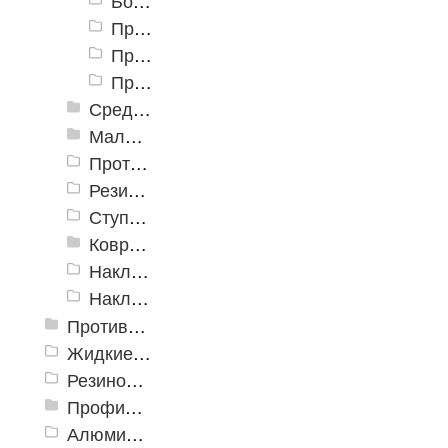
Большая облегченная проступь 750x305x71
Проступь "Светофор"
Проступь большая (облегченная) 1200х300х30 полоска
Проступь большая облегченная 1200х317х31 монетка
Средняя проступь
Малая облегченная проступь
Противоскользящая накладка на ступень "Ледокол"
Резиновая накладная проступь «Домино»
Ступеньки ажурные
Ковровые коврики на ступеньки
Накладка на ступень «Барьер 16» 300x900x16 мм. ±5%
Накладка на ступень «Пласт-Анти 15» 300x900x16 мм. ±5%
Противоскользящие ленты
Жидкие противоскользящие средства
Резиновый профиль с алюминиевой вставкой «NoSlip»
Профили закладные
Алюминиевый профиль для ленты