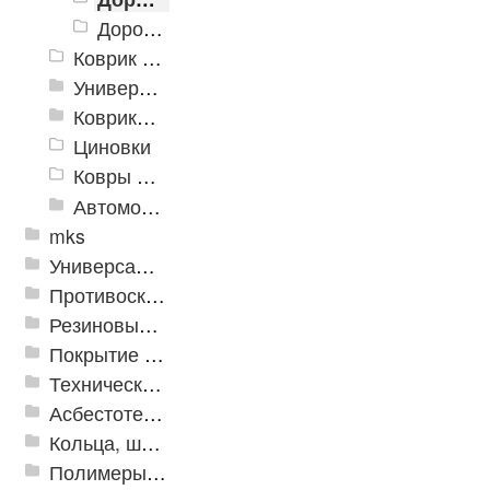
Дорожка «Кели»
Коврик флокированный
Универсальные коврики
Коврики хлопковые
Циновки
Ковры для детской
Автомобильные коврики
mks
Универсальные модульные покрытия
Противоскользящая защита для лестниц, профили, ленты
Резиновые и ПВХ дорожки
Покрытие из резиновой крошки
Техническая резина
Асбестотехнические и теплоизоляционные материалы
Кольца, шайбы, манжеты
Полимеры и пластики