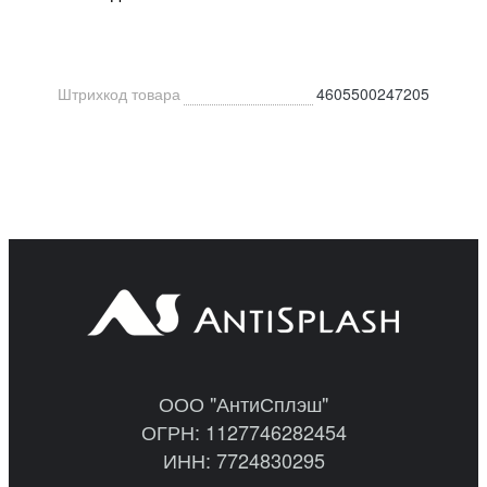
Штрихкод товара
4605500247205
ООО "АнтиСплэш"
ОГРН: 1127746282454
ИНН: 7724830295