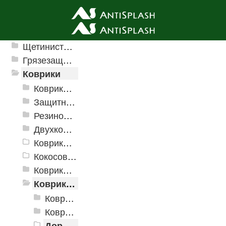
Ячеистые грязезащитные покрытия
Щетинистые покрытия
Грязезащитные, влаговпитывающие покрытия
Коврики
Коврики влаговпитывающие
Защитные коврики и лотки
Резиновые коврики
Двухкомпонентные коврики
Коврики на пенорезине
Кокосовые коврики
Коврики для ванн
Коврики и дорожки пористые (Лапша)
Коврики «Лапша»
Коврик придверный Dabar
Дорожка «Лапша»