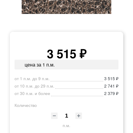
3 515 ₽
цена за 1 п.м.
от 1 п.м. до 9 п.м.
3 515 ₽
от 10 п.м. до 29 п.м.
2 741 ₽
от 30 п.м. и более
2 379 ₽
Количество
п.м.