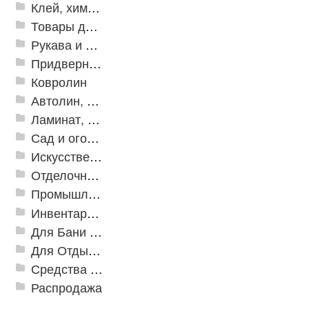
Клей, химия, сопутствующие товары
Товары для дома
Рукава и шланги промышленные
Придверные решетки
Ковролин
Автолин, Транслин, Линолеум
Ламинат, Кварцвиниловая плитка SPC
Сад и огород
Искусственная трава
Отделочные профили
Промышленный текстиль
Инвентарь для клининга
Для Бани и Сауны
Для Отдыха и Пикника
Средства от насекомых и садовых вредителей
Распродажа