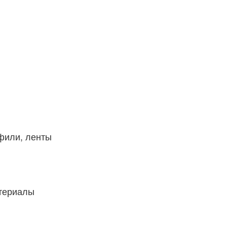
фили, ленты
атериалы