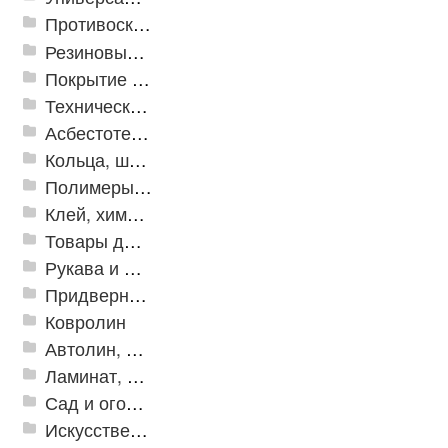
Противоскользящая защита для лестниц, профили, ленты
Резиновые и ПВХ дорожки
Покрытие из резиновой крошки
Техническая резина
Асбестотехнические и теплоизоляционные материалы
Кольца, шайбы, манжеты
Полимеры и пластики
Клей, химия, сопутствующие товары
Товары для дома
Рукава и шланги промышленные
Придверные решетки
Ковролин
Автолин, Транслин, Линолеум
Ламинат, Кварцвиниловая плитка SPC
Сад и огород
Искусственная трава