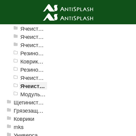
Ячеистые грязезащитные покрытия
Ячеистые грязезащитные покрытия «Домино»
Ячеистое модульное покрытие «Прима» (Антикаблук)
Ячеистые грязезащитные покрытия «Змейка» (Zig-Zag)
Резиновые коврики и дорожки «Restorant»
Коврики PinMat Волна
Резиновые коврики Шашки
Ячеистое модульное грязезащитное покрытие «Optima Duos»
Ячеистые коврик дорожка «Шашки»
Модульное напольное покрытие "Грязезащитные Соты"
Щетинистые покрытия
Грязезащитные, влаговпитывающие покрытия
Коврики
mks
Универсальные модульные покрытия