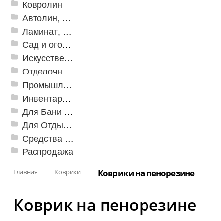
Ковролин
Автолин, Транслин, Линолеум
Ламинат, Кварцвиниловая плитка SPC
Сад и огород
Искусственная трава
Отделочные профили
Промышленный текстиль
Инвентарь для клининга
Для Бани и Сауны
Для Отдыха и Пикника
Средства от насекомых и садовых вредителей
Распродажа
Главная
Коврики
Коврики на пенорезине
Коврик на пенорезине