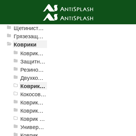
Ячеистые грязезащитные покрытия
Щетинистые покрытия
Грязезащитные, влаговпитывающие покрытия
Коврики
Коврики влаговпитывающие
Защитные коврики и лотки
Резиновые коврики
Двухкомпонентные коврики
Коврики на пенорезине
Кокосовые коврики
Коврики для ванн
Коврики и дорожки пористые (Лапша)
Коврик флокированный
Универсальные коврики
Коврики хлопковые