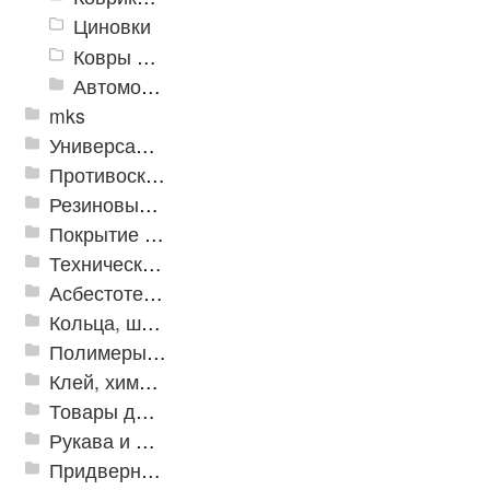
Циновки
Ковры для детской
Автомобильные коврики
mks
Универсальные модульные покрытия
Противоскользящая защита для лестниц, профили, ленты
Резиновые и ПВХ дорожки
Покрытие из резиновой крошки
Техническая резина
Асбестотехнические и теплоизоляционные материалы
Кольца, шайбы, манжеты
Полимеры и пластики
Клей, химия, сопутствующие товары
Товары для дома
Рукава и шланги промышленные
Придверные решетки