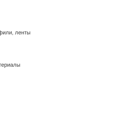
фили, ленты
атериалы