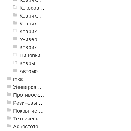
Кокосовые коврики
Коврики для ванн
Коврики и дорожки пористые (Лапша)
Коврик флокированный
Универсальные коврики
Коврики хлопковые
Циновки
Ковры для детской
Автомобильные коврики
mks
Универсальные модульные покрытия
Противоскользящая защита для лестниц, профили, ленты
Резиновые и ПВХ дорожки
Покрытие из резиновой крошки
Техническая резина
Асбестотехнические и теплоизоляционные материалы