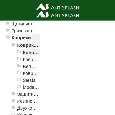
Ячеистые грязезащитные покрытия
Щетинистые покрытия
Грязезащитные, влаговпитывающие покрытия
Коврики
Коврики влаговпитывающие
Коврики влаговпитывающие Velur
Коврики влаговпитывающие "Hall"
Велюровые дорожки
Коврики Принтованные
Siesta
Modemo
Защитные коврики и лотки
Резиновые коврики
Двухкомпонентные коврики
Коврики на пенорезине