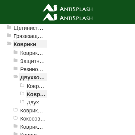
Ячеистые грязезащитные покрытия
Щетинистые покрытия
Грязезащитные, влаговпитывающие покрытия
Коврики
Коврики влаговпитывающие
Защитные коврики и лотки
Резиновые коврики
Двухкомпонентные коврики
Коврики "Greek"
Коврики "Комфорт"
Двухкомпонентные фигурные коврики
Коврики на пенорезине
Кокосовые коврики
Коврики для ванн
Коврики и дорожки пористые (Лапша)