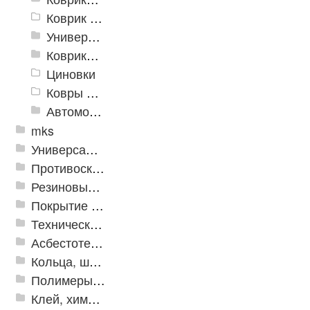
Коврик флокированный
Универсальные коврики
Коврики хлопковые
Циновки
Ковры для детской
Автомобильные коврики
mks
Универсальные модульные покрытия
Противоскользящая защита для лестниц, профили, ленты
Резиновые и ПВХ дорожки
Покрытие из резиновой крошки
Техническая резина
Асбестотехнические и теплоизоляционные материалы
Кольца, шайбы, манжеты
Полимеры и пластики
Клей, химия, сопутствующие товары