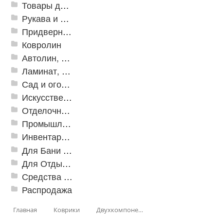
Товары для дома
Рукава и шланги промышленные
Придверные решетки
Ковролин
Автолин, Транслин, Линолеум
Ламинат, Кварцвиниловая плитка SPC
Сад и огород
Искусственная трава
Отделочные профили
Промышленный текстиль
Инвентарь для клининга
Для Бани и Сауны
Для Отдыха и Пикника
Средства от насекомых и садовых вредителей
Распродажа
Главная
Коврики
Двухкомпонентные коврики