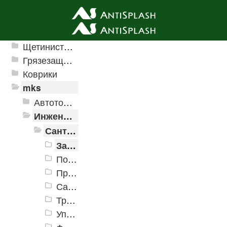
Ячеистые грязезащитные покрытия
Щетинистые покрытия
Грязезащитные, влаговпитывающие покрытия
Коврики
mks
Автотовары
Инженерная сантехника и инструменты
Сантехника
Запорная арматура
Подводка
Прочистное оборудование
Сантехническое оборудование
Трубы
Уплотнительные материалы