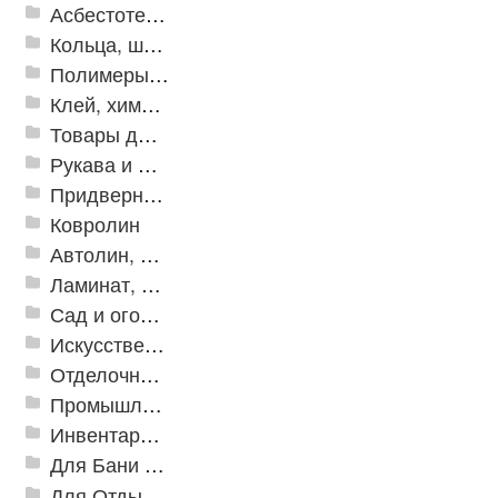
Асбестотехнические и теплоизоляционные материалы
Кольца, шайбы, манжеты
Полимеры и пластики
Клей, химия, сопутствующие товары
Товары для дома
Рукава и шланги промышленные
Придверные решетки
Ковролин
Автолин, Транслин, Линолеум
Ламинат, Кварцвиниловая плитка SPC
Сад и огород
Искусственная трава
Отделочные профили
Промышленный текстиль
Инвентарь для клининга
Для Бани и Сауны
Для Отдыха и Пикника