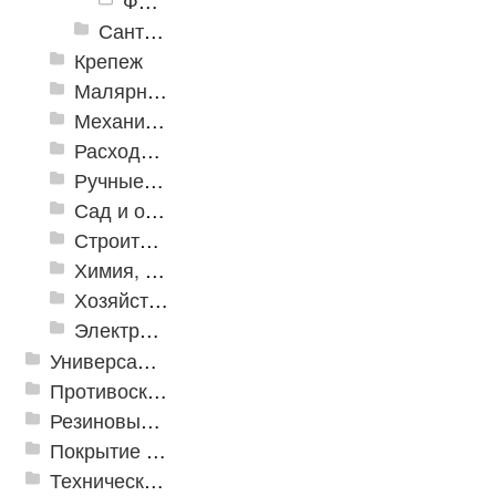
Фитинги
Сантехнические инструменты
Крепеж
Малярно-штукатурные инструменты
Механизированные инструменты
Расходные инструменты
Ручные инструменты
Сад и огород
Строительная Химия и принадлежности
Химия, крепеж, СИЗ
Хозяйственные принадлежности
Электрика и свет
Универсальные модульные покрытия
Противоскользящая защита для лестниц, профили, ленты
Резиновые и ПВХ дорожки
Покрытие из резиновой крошки
Техническая резина