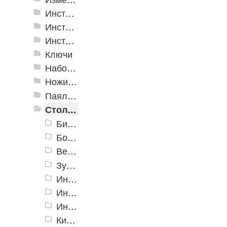
Инструмент для крепления листовых материалов
Инструменты для крепления листовых материалов
Инструменты по кафелю и стеклу
Ключи
Наборы инструмента
Ножи технические
Паяльное оборудование
Столярно-слесарные инструменты
Биты
Болторезы, тросорезы
Верстаки, тиски, струбцины
Зубила, кернеры, гвоздодеры, ломы
Инструменты для гипсокартона
Инструменты специальные
Инструменты электрика
Киянки