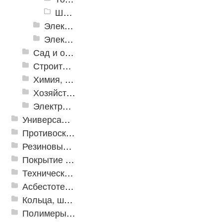
Шарнирно-губцевые инструменты
Электромонтажный инструмент
Электронные измерительные инструменты
Сад и огород
Строительная Химия и принадлежности
Химия, крепеж, СИЗ
Хозяйственные принадлежности
Электрика и свет
Универсальные модульные покрытия
Противоскользящая защита для лестниц, профили, ленты
Резиновые и ПВХ дорожки
Покрытие из резиновой крошки
Техническая резина
Асбестотехнические и теплоизоляционные материалы
Кольца, шайбы, манжеты
Полимеры и пластики