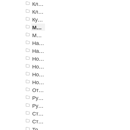
Ключи гаечные
Ключи трубные, разводные
Кувалды
Молотки
Молотки специальные
Наборы инструмента
Напильники, надфили
Ножницы для профилей
Ножницы по металлу
Ножовки
Ножовки и полотна по металлу
Отвертки
Рубанки
Ручные дрели
Стамески, резцы
Стусла
Топоры, колуны