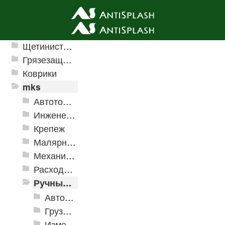
Ячеистые грязезащитные покрытия
Щетинистые покрытия
Грязезащитные, влаговпитывающие покрытия
Коврики
mks
Автотовары
Инженерная сантехника и инструменты
Крепеж
Малярно-штукатурные инструменты
Механизированные инструменты
Расходные инструменты
Ручные инструменты
Автомобильные инструменты
Грузоподъёмное оборудование
Измерительные инструменты