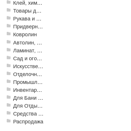
Клей, химия, сопутствующие товары
Товары для дома
Рукава и шланги промышленные
Придверные решетки
Ковролин
Автолин, Транслин, Линолеум
Ламинат, Кварцвиниловая плитка SPC
Сад и огород
Искусственная трава
Отделочные профили
Промышленный текстиль
Инвентарь для клининга
Для Бани и Сауны
Для Отдыха и Пикника
Средства от насекомых и садовых вредителей
Распродажа