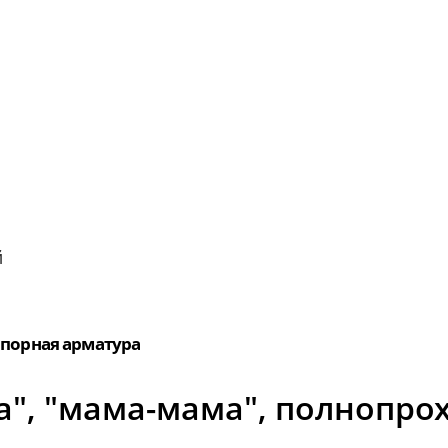
й
порная арматура
ка″, ″мама-мама″, полнопро