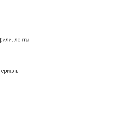
фили, ленты
атериалы