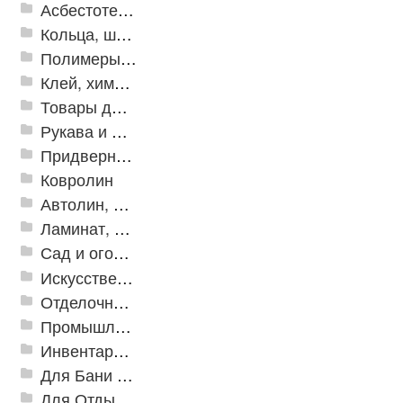
Асбестотехнические и теплоизоляционные материалы
Кольца, шайбы, манжеты
Полимеры и пластики
Клей, химия, сопутствующие товары
Товары для дома
Рукава и шланги промышленные
Придверные решетки
Ковролин
Автолин, Транслин, Линолеум
Ламинат, Кварцвиниловая плитка SPC
Сад и огород
Искусственная трава
Отделочные профили
Промышленный текстиль
Инвентарь для клининга
Для Бани и Сауны
Для Отдыха и Пикника