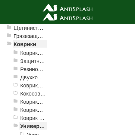
Ячеистые грязезащитные покрытия
Щетинистые покрытия
Грязезащитные, влаговпитывающие покрытия
Коврики
Коврики влаговпитывающие
Защитные коврики и лотки
Резиновые коврики
Двухкомпонентные коврики
Коврики на пенорезине
Кокосовые коврики
Коврики для ванн
Коврики и дорожки пористые (Лапша)
Коврик флокированный
Универсальные коврики
Универсальный коврик Milan