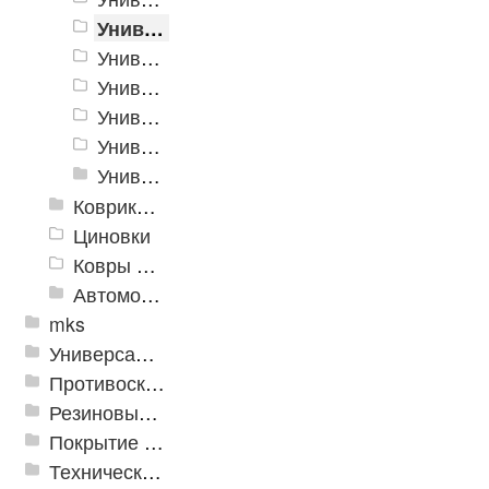
Универсальный коврик Polermo
Универсальные коврики Berlin
Универсальные коврики SPRING VELOUR
Универсальные интерьерные коврики
Универсальные коврики SPRING LEN
Универсальный коврик EVA
Коврики хлопковые
Циновки
Ковры для детской
Автомобильные коврики
mks
Универсальные модульные покрытия
Противоскользящая защита для лестниц, профили, ленты
Резиновые и ПВХ дорожки
Покрытие из резиновой крошки
Техническая резина