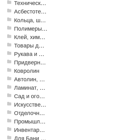
Техническая резина
Асбестотехнические и теплоизоляционные материалы
Кольца, шайбы, манжеты
Полимеры и пластики
Клей, химия, сопутствующие товары
Товары для дома
Рукава и шланги промышленные
Придверные решетки
Ковролин
Автолин, Транслин, Линолеум
Ламинат, Кварцвиниловая плитка SPC
Сад и огород
Искусственная трава
Отделочные профили
Промышленный текстиль
Инвентарь для клининга
Для Бани и Сауны