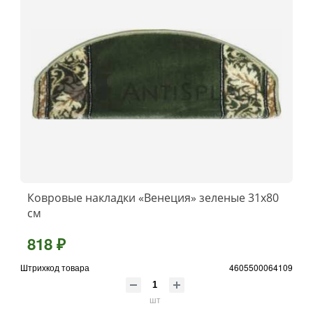
Ковровые накладки «Венеция» зеленые 31х80
см
818 ₽
Штрихкод товара
4605500064109
шт