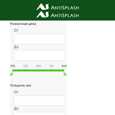
Фильтр товаров
Розничная цена
От
До
570
632
694
756
818
Толщина, мм
От
До