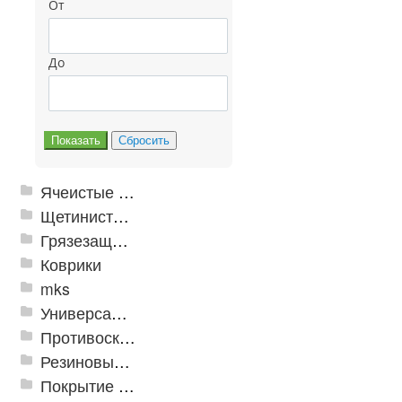
От
До
Ячеистые грязезащитные покрытия
Щетинистые покрытия
Грязезащитные, влаговпитывающие покрытия
Коврики
mks
Универсальные модульные покрытия
Противоскользящая защита для лестниц, профили, ленты
Резиновые и ПВХ дорожки
Покрытие из резиновой крошки