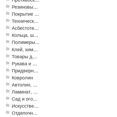
Резиновые и ПВХ дорожки
Покрытие из резиновой крошки
Техническая резина
Асбестотехнические и теплоизоляционные материалы
Кольца, шайбы, манжеты
Полимеры и пластики
Клей, химия, сопутствующие товары
Товары для дома
Рукава и шланги промышленные
Придверные решетки
Ковролин
Автолин, Транслин, Линолеум
Ламинат, Кварцвиниловая плитка SPC
Сад и огород
Искусственная трава
Отделочные профили