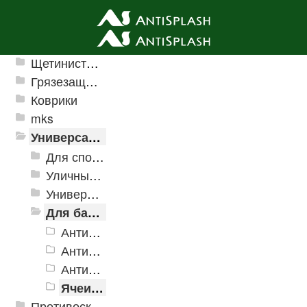
Ячеистые грязезащитные покрытия
Щетинистые покрытия
Грязезащитные, влаговпитывающие покрытия
Коврики
mks
Универсальные модульные покрытия
Для спортивных объектов
Уличные и грязезащитные покрытия
Универсальное напольное покрытие
Для бассейнов и аквапарков
Антискользящее дренажное покрытие Aqua
Антискользящее дренажное покрытие Aqua Marine
Антискользящее дренажное покрытие Aqua Stone
Ячеистые модульное покрытие Ultima
Противоскользящая защита для лестниц, профили, ленты