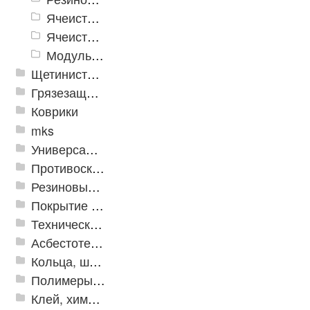
Ячеистое модульное грязезащитное покрытие «Optima Duos»
Ячеистые коврик дорожка «Шашки»
Модульное напольное покрытие "Грязезащитные Соты"
Щетинистые покрытия
Грязезащитные, влаговпитывающие покрытия
Коврики
mks
Универсальные модульные покрытия
Противоскользящая защита для лестниц, профили, ленты
Резиновые и ПВХ дорожки
Покрытие из резиновой крошки
Техническая резина
Асбестотехнические и теплоизоляционные материалы
Кольца, шайбы, манжеты
Полимеры и пластики
Клей, химия, сопутствующие товары