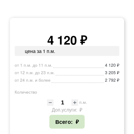
4 120 ₽
цена за 1 п.м.
от 1 п.м. до 11 п.м.
4 120 ₽
от 12 п.м. до 23 п.м.
3 205 ₽
от 24 п.м. и более
2 792 ₽
Количество
п.м.
Доп.услуги:
₽
Всего:
₽