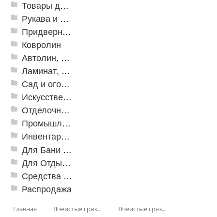
Товары для дома
Рукава и шланги промышленные
Придверные решетки
Ковролин
Автолин, Транслин, Линолеум
Ламинат, Кварцвиниловая плитка SPC
Сад и огород
Искусственная трава
Отделочные профили
Промышленный текстиль
Инвентарь для клининга
Для Бани и Сауны
Для Отдыха и Пикника
Средства от насекомых и садовых вредителей
Распродажа
Главная
Ячеистые грязезащитные покрытия
Ячеистые грязезащитные покрытия «Змейка» (Zig-Zag)