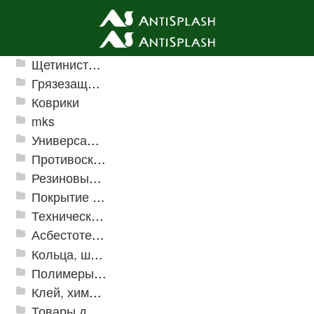
Ячеистые грязезащитные покрытия
Щетинистые покрытия
Грязезащитные, влаговпитывающие покрытия
Коврики
mks
Универсальные модульные покрытия
Противоскользящая защита для лестниц, профили, ленты
Резиновые и ПВХ дорожки
Покрытие из резиновой крошки
Техническая резина
Асбестотехнические и теплоизоляционные материалы
Кольца, шайбы, манжеты
Полимеры и пластики
Клей, химия, сопутствующие товары
Товары для дома