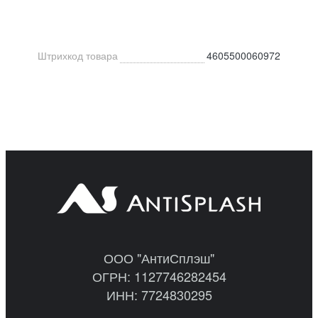
Штрихкод товара
4605500060972
ООО "АнтиСплэш"
ОГРН: 1127746282454
ИНН: 7724830295