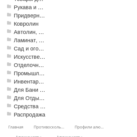
Рукава и шланги промышленные
Придверные решетки
Ковролин
Автолин, Транслин, Линолеум
Ламинат, Кварцвиниловая плитка SPC
Сад и огород
Искусственная трава
Отделочные профили
Промышленный текстиль
Инвентарь для клининга
Для Бани и Сауны
Для Отдыха и Пикника
Средства от насекомых и садовых вредителей
Распродажа
Главная
Противоскользящая защита для лестниц, профили, ленты
Профили алюминиевые с резиновой вставкой